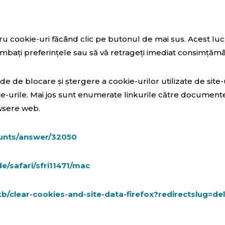
ru cookie-uri făcând clic pe butonul de mai sus. Acest lu
mbați preferințele sau să vă retrageți imediat consimțămâ
ode de blocare și ștergere a cookie-urilor utilizate de site
urile. Mai jos sunt enumerate linkurile către documentel
owsere web.
ounts/answer/32050
e/safari/sfri11471/mac
kb/clear-cookies-and-site-data-firefox?redirectslug=d