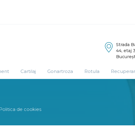
Strada 
44, etaj 3
Bucureșt
ment
Cartilaj
Gonartroza
Rotula
Recupera
Politica de cookies