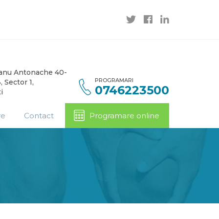
Banu Antonache 40-
PROGRAMARI
, Sector 1,
0746223500
i
re
Contact
Programare online