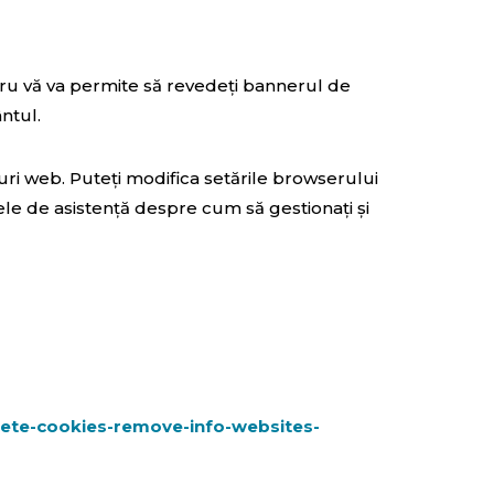
cru vă va permite să revedeți bannerul de
ntul.
-uri web. Puteți modifica setările browserului
e de asistență despre cum să gestionați și
elete-cookies-remove-info-websites-