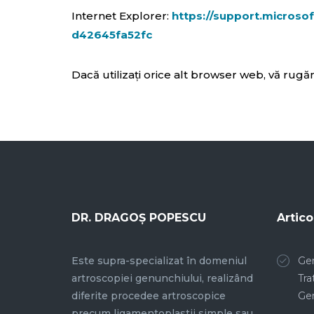
Internet Explorer:
https://support.microso
d42645fa52fc
Dacă utilizați orice alt browser web, vă rugă
DR. DRAGOȘ POPESCU
Artico
Este supra-specializat în domeniul
Gen
artroscopiei genunchiului, realizând
Tra
diferite procedee artroscopice
Gen
precum ligamentoplastii simple sau