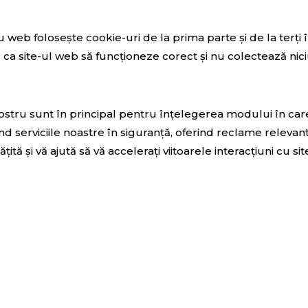
tru web folosește cookie-uri de la prima parte și de la terț
a site-ul web să funcționeze corect și nu colectează niciu
l nostru sunt în principal pentru înțelegerea modului în c
nd serviciile noastre în siguranță, oferind reclame relevant
tă și vă ajută să vă accelerați viitoarele interacțiuni cu sit