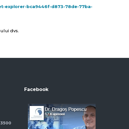
rnet-explorer-bca9446f-d873-78de-77ba-
ului dvs.
Facebook
23500