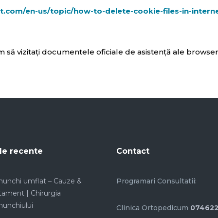
ft.com/en-us/topic/how-to-delete-cookie-files-in-inte
m să vizitați documentele oficiale de asistență ale browser
le recente
Contact
unchi umflat – Cauze &
Programari Consultatii:
tament | Chirurgia
unchiului
Clinica Ortopedicum
07462