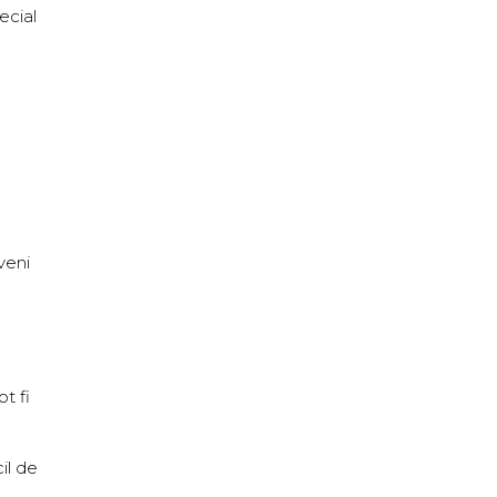
ecial
veni
t fi
il de