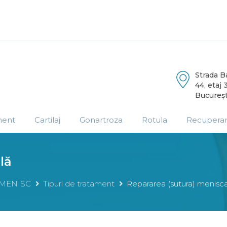
Strada 
44, etaj 3
Bucureșt
ment
Cartilaj
Gonartroza
Rotula
Recupera
lă
MENISC
Tipuri de tratament
Repararea (sutura) menisca