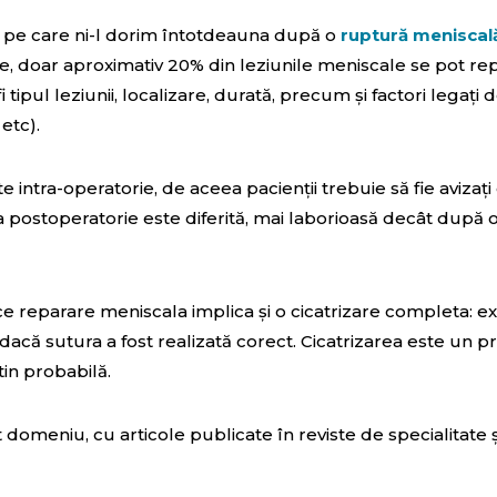
 pe care ni-l dorim întotdeauna după o
ruptură meniscal
te, doar aproximativ 20% din leziunile meniscale se pot rep
i tipul leziunii, localizare, durată, precum și factori legați 
etc).
 intra-operatorie, de aceea pacienții trebuie să fie avizați
postoperatorie este diferită, mai laborioasă decât după 
e reparare meniscala implica și o cicatrizare completa: ex
 dacă sutura a fost realizată corect. Cicatrizarea este un p
tin probabilă.
domeniu, cu articole publicate în reviste de specialitate 