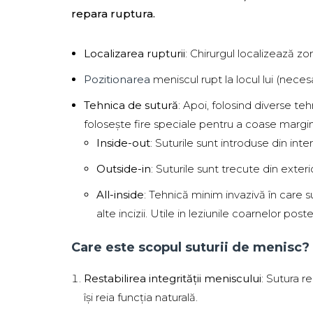
repara ruptura.
Localizarea rupturii
: Chirurgul localizează z
Pozitionarea
meniscul rupt la locul lui (necesa
Tehnica de sutură
: Apoi, folosind diverse tehn
folosește fire speciale pentru a coase margin
Inside-out
: Suturile sunt introduse din inte
Outside-in
: Suturile sunt trecute din exteri
All-inside
: Tehnică minim invazivă în care sut
alte incizii. Utile in leziunile coarnelor post
Care este scopul suturii de menisc?
Restabilirea integrității meniscului
: Sutura r
își reia funcția naturală.