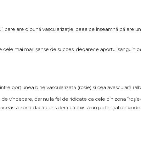
i, care are o bună vascularizație, ceea ce înseamnă că are un
e cele mai mari șanse de succes, deoarece aportul sanguin p
ntre porțiunea bine vascularizată (roșie) și cea avasculară (alb
e vindecare, dar nu la fel de ridicate ca cele din zona “roșie-
n această zonă dacă consideră că există un potențial de vind