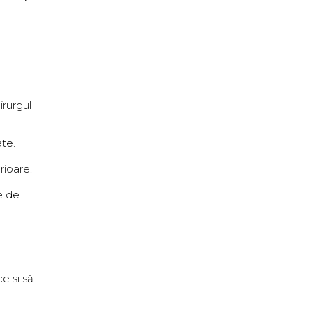
irurgul
ate.
rioare.
ie de
e și să