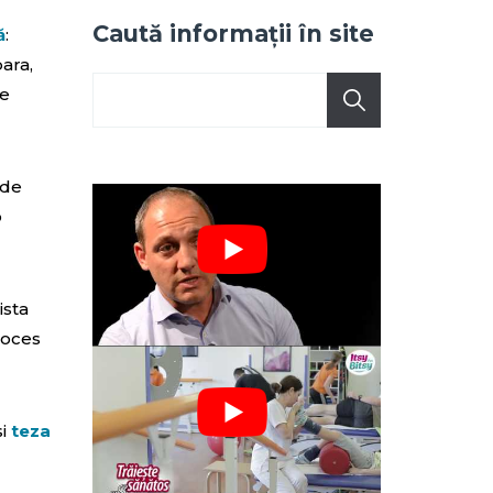
Caută informații în site
ă
:
ara,
de
 de
o
ista
roces
și
teza