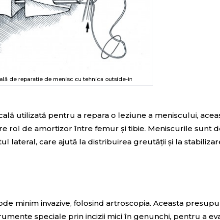
cală de reparatie de menisc cu tehnica outside-in
lă utilizată pentru a repara o leziune a meniscului, acea
e rol de amortizor între femur și tibie. Meniscurile sunt 
l lateral, care ajută la distribuirea greutății și la stabiliza
tode minim invazive, folosind artroscopia. Aceasta presup
umente speciale prin incizii mici în genunchi, pentru a eva