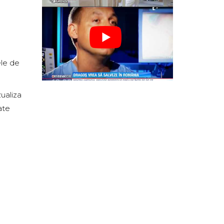
ele de
ualiza
ate