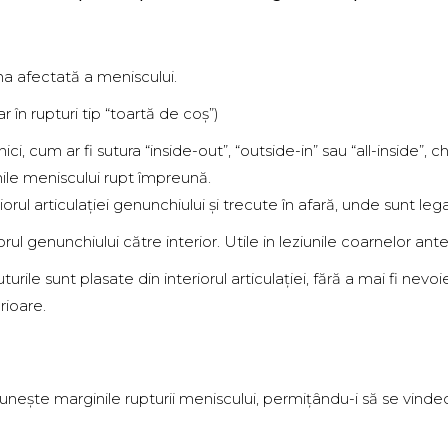
ona afectată a meniscului.
r în rupturi tip “toartă de coș”)
ici, cum ar fi sutura “inside-out”, “outside-in” sau “all-inside”, ch
ile meniscului rupt împreună.
riorul articulației genunchiului și trecute în afară, unde sunt leg
orul genunchiului către interior. Utile in leziunile coarnelor ante
urile sunt plasate din interiorul articulației, fără a mai fi nevo
erioare.
eunește marginile rupturii meniscului, permițându-i să se vindec