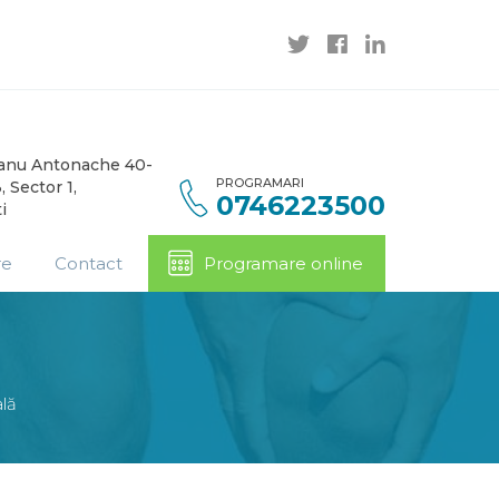
Banu Antonache 40-
PROGRAMARI
, Sector 1,
0746223500
i
re
Contact
Programare online
lă