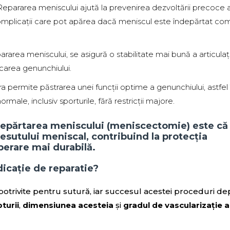
 Repararea meniscului ajută la prevenirea dezvoltării precoce 
ar, complicații care pot apărea dacă meniscul este îndepărtat co
pararea meniscului, se asigură o stabilitate mai bună a articulaț
ocarea genunchiului.
ra permite păstrarea unei funcții optime a genunchiului, astfel
ormale, inclusiv sporturile, fără restricții majore.
îndepărtarea meniscului (meniscectomie) este că
esutului meniscal, contribuind la protecția
uperare mai durabilă.
dicație de reparatie?
potrivite pentru sutură, iar succesul acestei proceduri d
turii
,
dimensiunea acesteia
și
gradul de vascularizație a