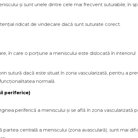
iscului și sunt unele dintre cele mai frecvent suturabile, în sp
otențial ridicat de vindecare dacă sunt suturate corect.
e, în care o porțiune a meniscului este dislocată în interiorul
prin sutură dacă este situat în zona vascularizată, pentru a pre
funcționalitatea normală.
i periferice)
inea periferică a meniscului și se află în zona vascularizată po
ă partea centrală a meniscului (zona avasculară), sunt mai dific