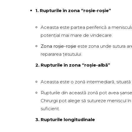
1. Rupturile în zona “roșie-roșie”
Aceasta este partea periferică a menisculu
potențial mai mare de vindecare.
Zona roșie-roșie
este zona unde sutura ar
repararea țesutului.
2. Rupturile în zona “roșie-albă”
Aceasta este o zonă intermediară, situată î
Rupturile din această zonă pot avea șanse d
Chirurgii pot alege să sutureze meniscul î
suficient.
3. Rupturile longitudinale