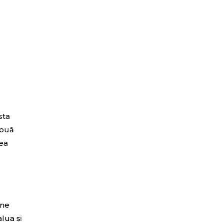
sta
două
rea
une
lua și