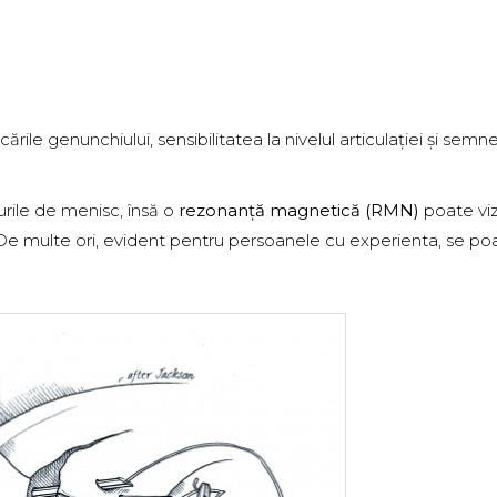
rile genunchiului, sensibilitatea la nivelul articulației și semn
urile de menisc, însă o
rezonanță magnetică (RMN)
poate viz
l. De multe ori, evident pentru persoanele cu experienta, se po