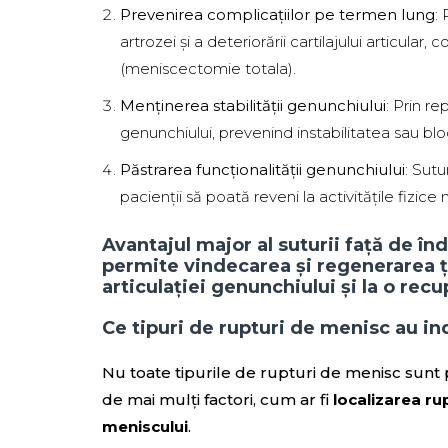
Prevenirea complicațiilor pe termen lung
:
artrozei și a deteriorării cartilajului articul
(meniscectomie totala).
Menținerea stabilității genunchiului
: Prin re
genunchiului, prevenind instabilitatea sau bl
Păstrarea funcționalității genunchiului
: Sutu
pacienții să poată reveni la activitățile fizice n
Avantajul major al suturii față de 
permite vindecarea și regenerarea ț
articulației genunchiului și la o rec
Ce tipuri de rupturi de menisc au in
Nu toate tipurile de rupturi de menisc sunt 
de mai mulți factori, cum ar fi
localizarea rup
meniscului
.