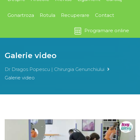
Gonartroza
Rotula
Recuperare
Contact
Programare online
Galerie video
Dr Dragos Popescu | Chirurgia Genunchiului
Galerie video