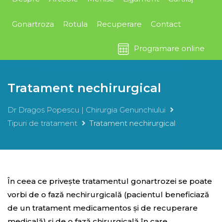
Gonartroza
Rotula
Recuperare
Contact
Programare online
Tratament nechirurgical
Dr Dragos Popescu | Chirurgia Genunchiului
Tipuri de tratament
Tratament nechirurgical
În ceea ce privește tratamentul gonartrozei se poate
vorbi de o fază nechirurgicală (pacientul beneficiază
de un tratament medicamentos și de recuperare
medicală) și de o fază chirurgicală în care