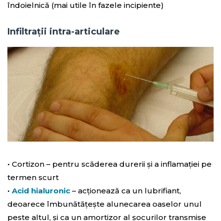
îndoielnică (mai utile în fazele incipiente)
Infiltrații intra-articulare
• Cortizon – pentru scăderea durerii și a inflamației pe
termen scurt
•
Acid hialuronic
– acționează ca un lubrifiant,
deoarece îmbunătățește alunecarea oaselor unul
peste altul, și ca un amortizor al șocurilor transmise