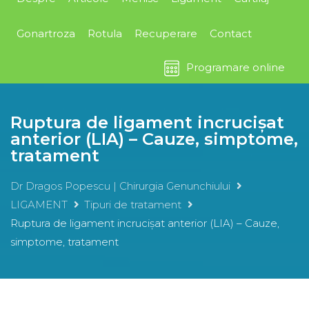
Gonartroza
Rotula
Recuperare
Contact
Programare online
Ruptura de ligament incrucișat
anterior (LIA) – Cauze, simptome,
tratament
Dr Dragos Popescu | Chirurgia Genunchiului
LIGAMENT
Tipuri de tratament
Ruptura de ligament incrucișat anterior (LIA) – Cauze,
simptome, tratament