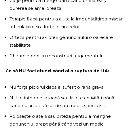
Cârje pentru a merge până când umflarea și
durerea se ameliorează
Terapie fizică pentru a ajuta la îmbunătățirea mișcării
articulațiilor și a forței picioarelor
Orteză pentru a-i oferi genunchiului o oarecare
stabilitate
Chirurgie pentru reconstrucția ligamentului
Ce să NU faci atunci când ai o ruptura de LIA:
Nu forța piciorul dacă ai suferit o rană gravă
NU te întoarce la joacă sau la alte activități până
când nu ai fost văzut de un medic specialist.
Folosește o atelă sau orteza pentru a menține
genunchiul drept până când vezi un medic