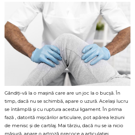
Gândiți-vă la o mașină care are un joc la o bucșă. În
timp, dacă nu se schimbă, apare o uzură. Același lucru
se întâmplă și cu ruptura acestui ligament. În prima
fază , datorită mișcărilor articulare, pot apărea leziuni
de menisc și de cartilaj. Mai târziu, dacă nu se ia nicio
măsură, apare o artroză precoce a articulației.