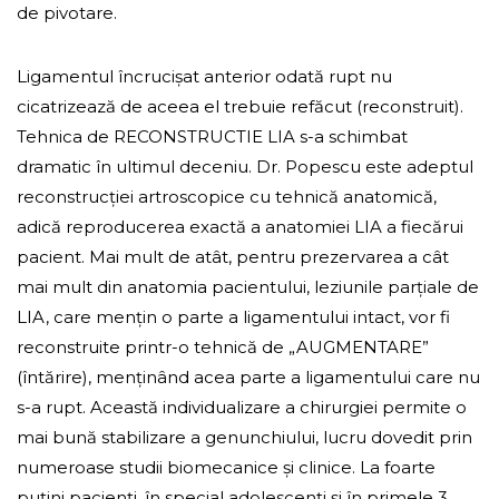
de pivotare.
Ligamentul încrucișat anterior odată rupt nu
cicatrizează de aceea el trebuie refăcut (reconstruit).
Tehnica de RECONSTRUCTIE LIA s-a schimbat
dramatic în ultimul deceniu. Dr. Popescu este adeptul
reconstrucției artroscopice cu tehnică anatomică,
adică reproducerea exactă a anatomiei LIA a fiecărui
pacient. Mai mult de atât, pentru prezervarea a cât
mai mult din anatomia pacientului, leziunile parțiale de
LIA, care mențin o parte a ligamentului intact, vor fi
reconstruite printr-o tehnică de „AUGMENTARE”
(întărire), menținând acea parte a ligamentului care nu
s-a rupt. Această individualizare a chirurgiei permite o
mai bună stabilizare a genunchiului, lucru dovedit prin
numeroase studii biomecanice și clinice. La foarte
puțini pacienți, în special adolescenți și în primele 3