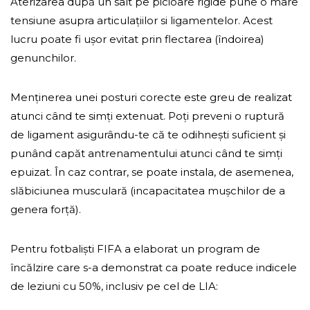
Aterizarea după un salt pe picioare rigide pune o mare
tensiune asupra articulațiilor si ligamentelor. Acest
lucru poate fi ușor evitat prin flectarea (îndoirea)
genunchilor.
Menținerea unei posturi corecte este greu de realizat
atunci când te simți extenuat. Poți preveni o ruptură
de ligament asigurându-te că te odihnești suficient și
punând capăt antrenamentului atunci când te simți
epuizat. În caz contrar, se poate instala, de asemenea,
slăbiciunea musculară (incapacitatea mușchilor de a
genera forță).
Pentru fotbaliști FIFA a elaborat un program de
încălzire care s-a demonstrat ca poate reduce indicele
de leziuni cu 50%, inclusiv pe cel de LIA: