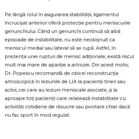
Pe lângă rolul în asigurarea stabilității, ligamentul
încrucișat anterior oferă protecție pentru meniscurile
genunchiului. Când un genunchi continuă să aibă
episoade de instabilitate, nu este neobișnuit ca
meniscul medial sau lateral să se rupă. Astfel, în
prezența unei rupturi de menisc adiționale, există riscul
mult mai mare de apariție a artrozei. Din acest motiv,
Dr. Popescu recomandă de obicei reconstrucția
artroscopică în leziunile de LIA la pacienții tineri sau
activi, cei care au leziuni meniscale asociate, și la
aproape toți pacienții care relatează instabilitate cu
activități cotidiene de răsucire sau pivotare chiar dacă
nu fac sport în mod regulat.