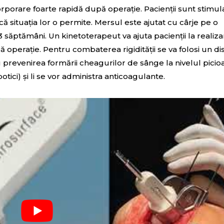
orare foarte rapidă după operație. Pacienții sunt stimula
că situația lor o permite. Mersul este ajutat cu cârje pe o
 săptămâni. Un kinetoterapeut va ajuta pacienții la realiz
ă operație. Pentru combaterea rigidității se va folosi un di
u prevenirea formării cheagurilor de sânge la nivelul picio
otici) și li se vor administra anticoagulante.