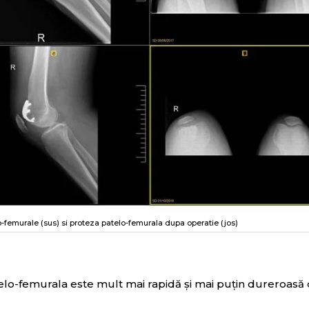
lo-femurale (sus) si proteza patelo-femurala dupa operatie (jos)
lo-femurala este mult mai rapidă și mai puțin dureroasă