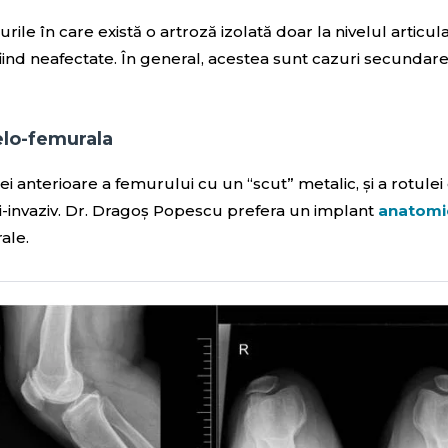
ile în care există o artroză izolată doar la nivelul articula
ind neafectate. În general, acestea sunt cazuri secundare
elo-femurala
ței anterioare a femurului cu un “scut” metalic, și a rotulei
ni-invaziv. Dr. Dragoș Popescu prefera un implant
anatomi
ale.