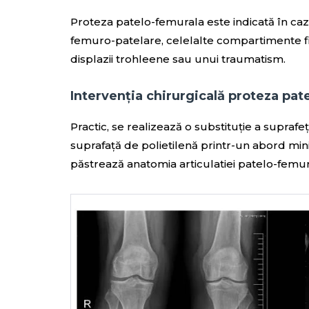
Proteza patelo-femurala este indicată în cazur
femuro-patelare, celelalte compartimente fi
displazii trohleene sau unui traumatism.
Intervenția chirurgicală proteza pat
Practic, se realizează o substituție a suprafe
suprafață de polietilenă printr-un abord mi
păstrează anatomia articulatiei patelo-femur