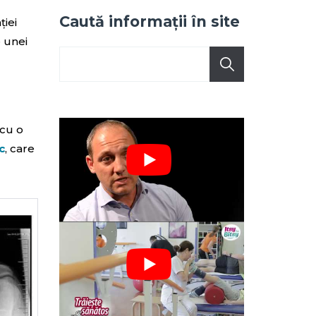
Caută informații în site
ției
 unei
 cu o
c
, care