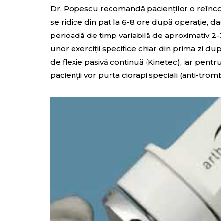
Dr. Popescu recomandă pacienților o reîncorp
se ridice din pat la 6-8 ore după operație, da
perioadă de timp variabilă de aproximativ 2-3
unor exerciții specifice chiar din prima zi dup
de flexie pasivă continuă (Kinetec), iar pentr
pacienții vor purta ciorapi speciali (anti-tromb