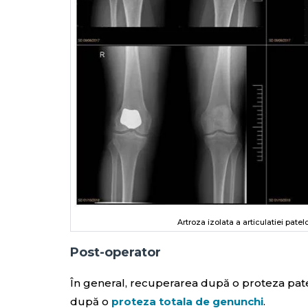
Artroza izolata a articulatiei pate
Post-operator
În general, recuperarea după o proteza pate
după o
proteza totala de genunchi
.