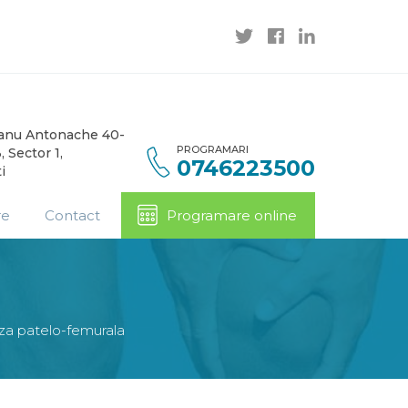
Banu Antonache 40-
PROGRAMARI
, Sector 1,
0746223500
i
re
Contact
Programare online
za patelo-femurala