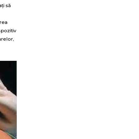
ți să
area
spozitiv
arelor,