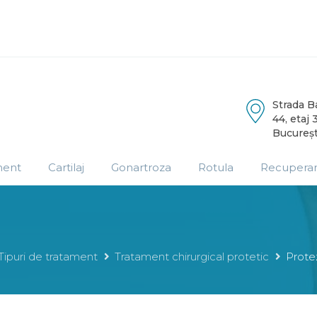
Strada 
44, etaj 3
Bucureșt
ment
Cartilaj
Gonartroza
Rotula
Recupera
Tipuri de tratament
Tratament chirurgical protetic
Prote