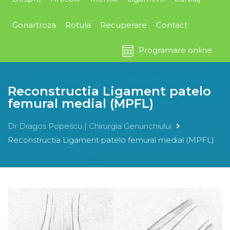
Gonartroza
Rotula
Recuperare
Contact
Programare online
Reconstructia Ligament patelo
femural medial (MPFL)
Dr Dragos Popescu | Chirurgia Genunchiului
Reconstructia Ligament patelo femural medial (MPFL)