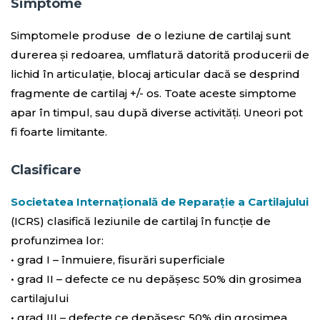
Simptome
Simptomele produse de o leziune de cartilaj sunt
durerea și redoarea, umflatură datorită producerii de
lichid în articulație, blocaj articular dacă se desprind
fragmente de cartilaj +/- os. Toate aceste simptome
apar în timpul, sau după diverse activități. Uneori pot
fi foarte limitante.
Clasificare
Societatea Internațională de Reparație a Cartilajului
(ICRS) clasifică leziunile de cartilaj în funcție de
profunzimea lor:
• grad I – înmuiere, fisurări superficiale
• grad II – defecte ce nu depășesc 50% din grosimea
cartilajului
• grad III – defecte ce depășesc 50% din grosimea