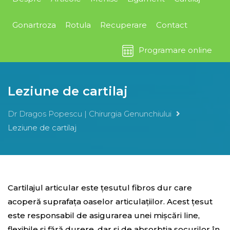
Gonartroza
Rotula
Recuperare
Contact
Programare online
Leziune de cartilaj
Dr Dragos Popescu | Chirurgia Genunchiului
Leziune de cartilaj
Cartilajul articular este țesutul fibros dur care
acoperă suprafața oaselor articulațiilor. Acest țesut
este responsabil de asigurarea unei mișcări line,
flexibile și fără durere, dar și de absorbția șocurilor în