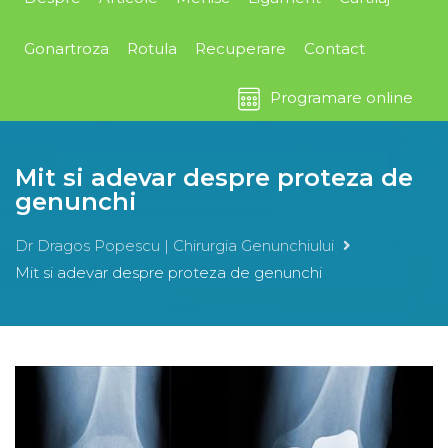
Gonartroza
Rotula
Recuperare
Contact
Programare online
Mit si adevar despre proteza de
genunchi
Dr Dragos Popescu | Chirurgia Genunchiului
Mit si adevar despre proteza de genunchi