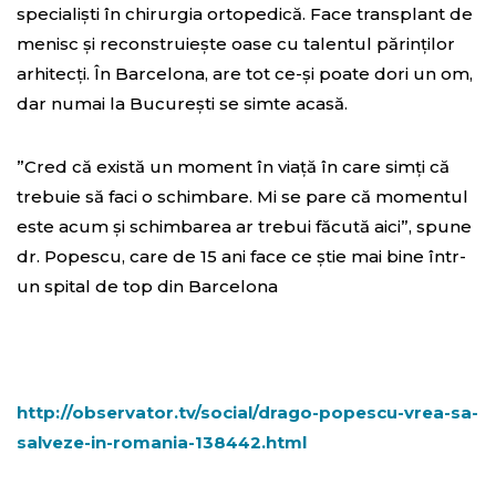
specialişti în chirurgia ortopedică. Face transplant de
menisc şi reconstruieşte oase cu talentul părinţilor
arhitecţi. În Barcelona, are tot ce-şi poate dori un om,
dar numai la Bucureşti se simte acasă.
”Cred că există un moment în viaţă în care simţi că
trebuie să faci o schimbare. Mi se pare că momentul
este acum şi schimbarea ar trebui făcută aici”, spune
dr. Popescu, care de 15 ani face ce ştie mai bine într-
un spital de top din Barcelona
http://observator.tv/social/drago-popescu-vrea-sa-
salveze-in-romania-138442.html