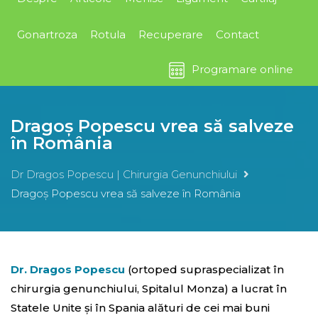
Gonartroza
Rotula
Recuperare
Contact
Programare online
Dragoş Popescu vrea să salveze
în România
Dr Dragos Popescu | Chirurgia Genunchiului
Dragoş Popescu vrea să salveze în România
Dr. Dragos Popescu
(ortoped supraspecializat în
chirurgia genunchiului, Spitalul Monza) a lucrat în
Statele Unite şi în Spania alături de cei mai buni